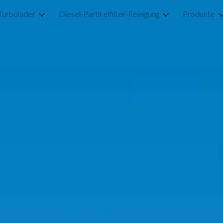
Turbolader
Diesel-Partikelfilter-Reinigung
Produkte
ip to main content
Skip to navigat